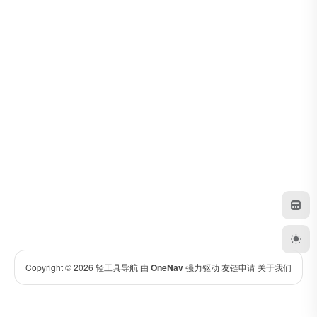
Copyright © 2026
轻工具导航
由
OneNav
强力驱动
友链申请
关于我们