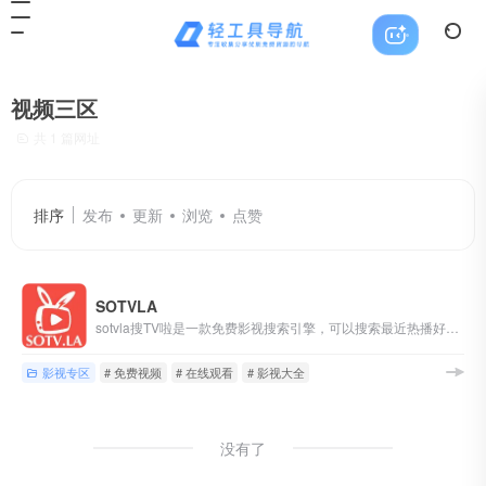
视频三区
共 1 篇网址
排序
发布
更新
浏览
点赞
SOTVLA
sotvla搜TV啦是一款免费影视搜索引擎，可以搜索最近热播好看的高清电影/电视剧/综艺/动漫免费手机在线观看，其中包含国产视频/日韩/欧美/等地最新热播的动作/喜剧/爱情/科幻/恐怖/剧情/战争/等
影视专区
# 免费视频
# 在线观看
# 影视大全
没有了