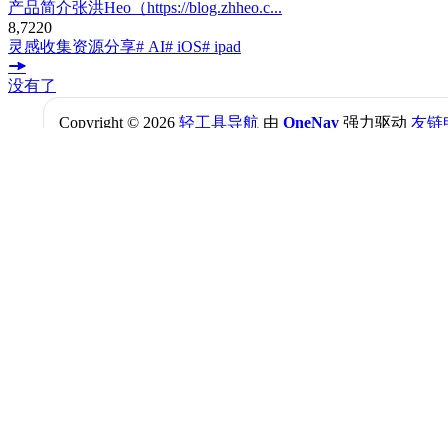
产品简介张洪Heo（https://blog.zhheo.c...
8,722
0
灵感收集
资源分享
# AI
# iOS
# ipad
没有了
Copyright © 2026
轻工具导航
由
OneNav
强力驱动
友链
登录
网站助手
AI 对话
🤖
你好！我是本站的 AI 助手，有什么可以帮你的吗？
➕
反馈