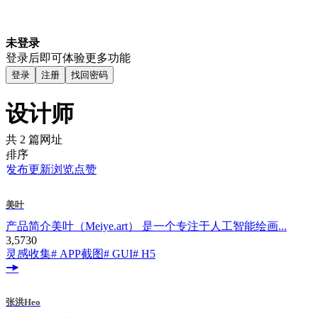
未登录
登录后即可体验更多功能
登录
注册
找回密码
设计师
共 2 篇网址
排序
发布
更新
浏览
点赞
美叶
产品简介美叶（Meiye.art） 是一个专注于人工智能绘画...
3,573
0
灵感收集
# APP截图
# GUI
# H5
张洪Heo