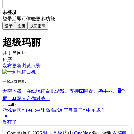
未登录
登录后即可体验更多功能
登录
注册
找回密码
超级玛丽
共 1 篇网址
排序
发布
更新
浏览
点赞
一起玩红白机
无需下载，在线玩红白机游戏。支持⌨️键盘、🎮手柄、🖥全
屏、👥双人合作对战。
2,144
0
游戏专区
# 1943:中途岛海战
# 三目童子
# 中东战争
没有了
Copyright © 2026
轻工具导航
由
OneNav
强力驱动
友链申