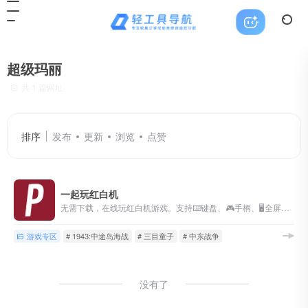
超级玛丽
共 1 篇网址
排序
发布
更新
浏览
点赞
一起玩红白机
无需下载，在线玩红白机游戏。支持⌨️键盘、🎮手柄、🖥全屏、👥双人合作对战。
游戏专区
# 1943:中途岛海战
# 三目童子
# 中东战争
没有了