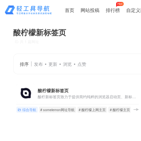
Hot
首页
网站投稿
排行榜
自定义
酸柠檬新标签页
共 1 篇网址
排序
发布
更新
浏览
点赞
酸柠檬新标签页
酸柠新标签页致力于提供简约纯粹的浏览器启动页、新标签页服务，支持自定义壁纸、自定义网站、自定义搜索引擎等多种多样的个性化功能，酸柠檬新标签页目前有网页版，Edge浏览器扩展和Chrome浏览器扩展。
综合导航
# somelemon网址导航
# 酸柠檬上网主页
# 酸柠檬主页