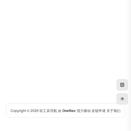
Copyright © 2026
轻工具导航
由
OneNav
强力驱动
友链申请
关于我们