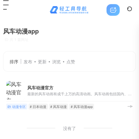
风车动漫app
共 1 篇网址
排序
发布
更新
浏览
点赞
风车动漫官方
最新的风车动画有成千上万的高清动画。风车动画包括国内、日本、韩国、欧洲和美国的在线动画。风车动画和樱花动画致力于为所有动画迷提供最好的动画。
动漫专区
# 日本动漫
# 风车动漫
# 风车动漫app
没有了