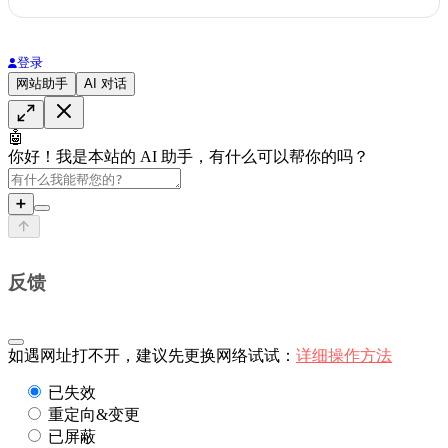
登录
网站助手
AI 对话
🤖
你好！我是本站的 AI 助手，有什么可以帮你的吗？
➕
反馈
如遇网址打不开，建议先更换网络试试：
详细操作方法
已失效
重定向&变更
已屏蔽