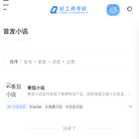
首发小说
共 1 篇网址
排序
发布
更新
浏览
点赞
番茄小说
番茄小说是抖音旗下免费阅读产品，拥有海量正版小说资源，支持听书畅读，提供书荒广场、优质书圈社区，推广优秀原创网络小说文学，全方位满足读者需求。番茄小说网提供玄幻小说,武侠小说,原创小说,网游小说,都市小说,言情小说,青春小说,历史小说,军事小说,网游小说,科幻小说,恐怖小说,首发小说,最新章节免费小说,热门小说,精品小说,好看小说,小说连载,小说排行榜,小说在线阅读,小说下载
小说专区
# fanqie
# 免费小说
# 历史小说
没有了