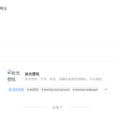
网址
拾光壁纸
拾光壁纸：干净、舒适、流畅的桌面壁纸网站。可在微软商店下载其桌面版本，以获得完整体验，如自动更换壁纸。
壁纸美图
# 4K壁纸
# desktop background
# desktop wallpaper
没有了