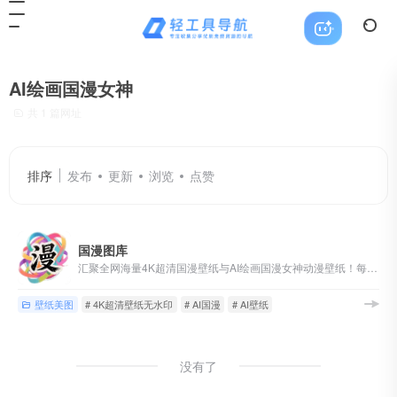
AI绘画国漫女神
共 1 篇网址
排序
发布
更新
浏览
点赞
国漫图库
汇聚全网海量4K超清国漫壁纸与AI绘画国漫女神动漫壁纸！每日更新、完美世界、斗罗大陆、斗破苍穹、遮天、仙逆、沧元图、云深不知梦、克金玩家、神国之上等80多部热门国漫，涵盖萧薰儿、火灵儿、月婵、清漪、云望舒、云曦、赵襄儿、小医仙、陆嫁嫁、林紫玥、等经典角色的AI绘画国漫女神壁纸
壁纸美图
# 4K超清壁纸无水印
# AI国漫
# AI壁纸
没有了