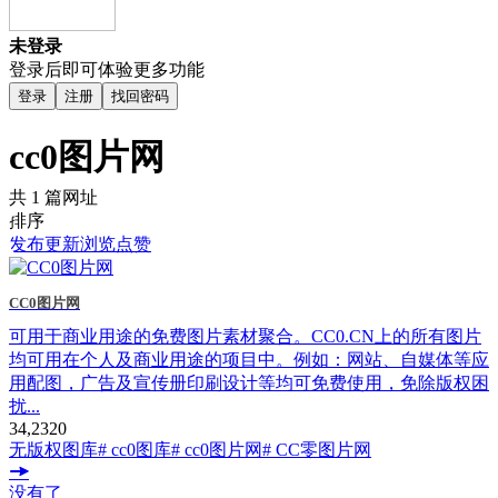
未登录
登录后即可体验更多功能
登录
注册
找回密码
cc0图片网
共 1 篇网址
排序
发布
更新
浏览
点赞
CC0图片网
可用于商业用途的免费图片素材聚合。CC0.CN上的所有图片
均可用在个人及商业用途的项目中。例如：网站、自媒体等应
用配图，广告及宣传册印刷设计等均可免费使用，免除版权困
扰...
34,232
0
无版权图库
# cc0图库
# cc0图片网
# CC零图片网
没有了