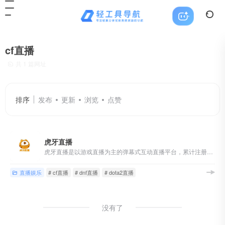
cf直播
共 1 篇网址
排序
发布
更新
浏览
点赞
虎牙直播
虎牙直播是以游戏直播为主的弹幕式互动直播平台，累计注册用户2亿，提供热门游戏直播、电竞赛事直播与游戏赛事直播，手游直播等。包含英雄联盟lol，王者荣耀，绝地求生，和平精英等游戏直播，lol、dota2、dnf等热门游戏直播以及单机游戏、手游等游戏直播。
直播娱乐
# cf直播
# dnf直播
# dota2直播
没有了