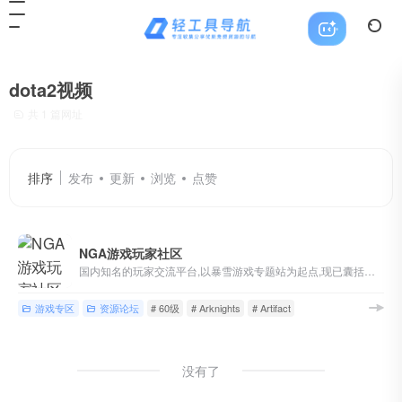
dota2视频
共 1 篇网址
排序
发布
更新
浏览
点赞
NGA游戏玩家社区
国内知名的玩家交流平台,以暴雪游戏专题站为起点,现已囊括魔兽世界,英雄联盟,炉石传说,风暴英雄,暗黑破坏神等游戏讨论,各类热门单机/主机/网络/手机游戏版块,以及游戏界热点讨论
游戏专区
资源论坛
# 60级
# Arknights
# Artifact
没有了