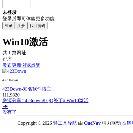
未登录
登录后即可体验更多功能
登录
注册
找回密码
Win10激活
共 1 篇网址
排序
发布
更新
浏览
点赞
423Down
423Down-知名软件博主..
111,982
0
资源分享
# 423down
# QQ补丁
# Win10激活
没有了
Copyright © 2026
轻工具导航
由
OneNav
强力驱动
友链