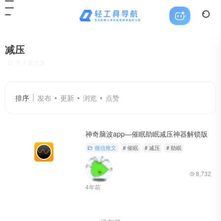
减压
共 1 篇文章
排序
发布
更新
浏览
点赞
神奇脑波app—催眠助眠减压神器解锁版
微信推文
# 催眠
# 减压
# 助眠
8,732
4年前