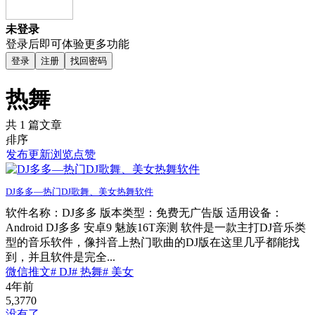
未登录
登录后即可体验更多功能
登录
注册
找回密码
热舞
共 1 篇文章
排序
发布
更新
浏览
点赞
DJ多多—热门DJ歌舞、美女热舞软件
软件名称：DJ多多 版本类型：免费无广告版 适用设备：
Android DJ多多 安卓9 魅族16T亲测 软件是一款主打DJ音乐类
型的音乐软件，像抖音上热门歌曲的DJ版在这里几乎都能找
到，并且软件是完全...
微信推文
# DJ
# 热舞
# 美女
4年前
5,377
0
没有了