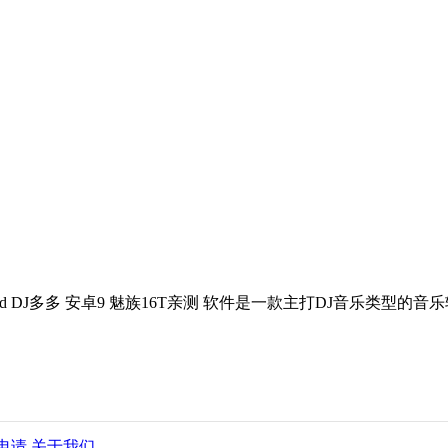
id DJ多多 安卓9 魅族16T亲测 软件是一款主打DJ音乐类
申请
关于我们