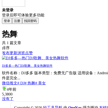
未登录
登录后即可体验更多功能
登录
注册
找回密码
热舞
共 1 篇文章
排序
发布
更新
浏览
点赞
DJ多多—热门DJ歌舞、美女热舞软件
软件名称：DJ多多 版本类型：免费无广告版 适用设备：Andro
件是完全...
微信推文
# DJ
# 热舞
# 美女
4年前
5,380
0
没有了
Copyright © 2026
轻工具导航
由
OneNav
强力驱动
友链