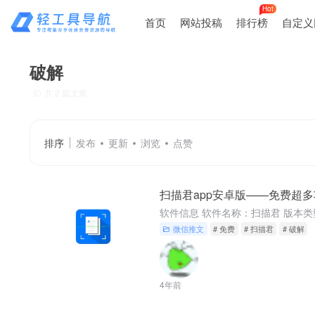
Hot
首页
网站投稿
排行榜
自定义
破解
共 2 篇文章
排序
发布
更新
浏览
点赞
扫描君app安卓版——免费超
微信推文
# 免费
# 扫描君
# 破解
4年前