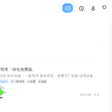
帆驾考「绿化免费版」
软件信息 软件名称：一帆驾考 版本类型：免费无广告版 适用设备：Android 一帆驾考 安卓9 魅族16T亲测 之前分享过一个「驾考宝典」的特别版，时间有点久了，不知道还能不能用《每日分享 | 成年...
信推文
# 一帆驾考
# 免费
# 破解
4,106
0