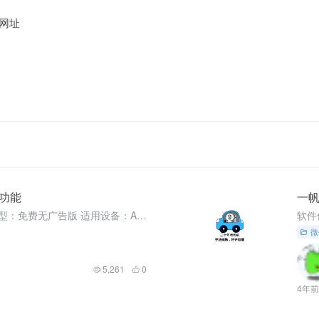
网址
多功能
一
软件信息 软件名称：扫描君 版本类型：免费无广告版 适用设备：Android 获取方式：文章底部 扫描君 安卓9 魅族16T亲测 这款软件名叫扫描君，功能主要就是以扫描为主，像文字识别、文件扫描、证件...
微
5,261
0
4年前