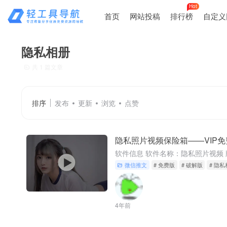
Hot
首页
网站投稿
排行榜
自定义
隐私相册
共 1 篇文章
排序
发布
更新
浏览
点赞
隐私照片视频保险箱——VIP
微信推文
# 免费版
# 破解版
# 隐
4年前