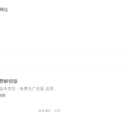
网址
免费解锁版
软件信息 软件名称：隐私照片视频 版本类型：免费无广告版 适用设备：Android 获取方式：文章底部 隐私照片视频 安卓9 魅族16T亲测 这款软件是一款能够帮助我们建立一个隐私相册的软件，软件已经...
私相册
6,461
0