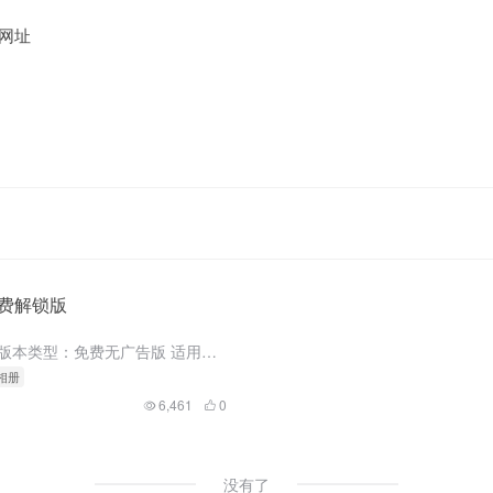
网址
免费解锁版
软件信息 软件名称：隐私照片视频 版本类型：免费无广告版 适用设备：Android 获取方式：文章底部 隐私照片视频 安卓9 魅族16T亲测 这款软件是一款能够帮助我们建立一个隐私相册的软件，软件已经...
私相册
6,461
0
没有了