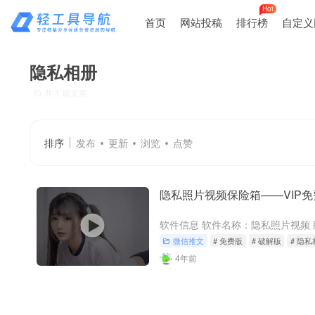
Hot
首页
网站投稿
排行榜
自定义
隐私相册
共 1 篇文章
排序
发布
更新
浏览
点赞
隐私照片视频保险箱——VIP
微信推文
# 免费版
# 破解版
# 隐
4年前