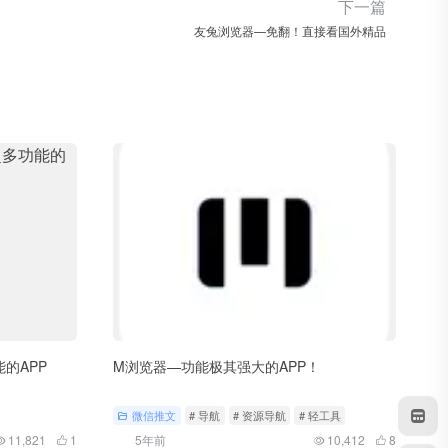
下一篇
友兔浏览器—免翻！直接看国外精品
能的APP
M浏览器—功能极其强大的APP！
微信推文
# 导航
# 资源导航
# 轻工具
11,821
1
5年前
10,412
8