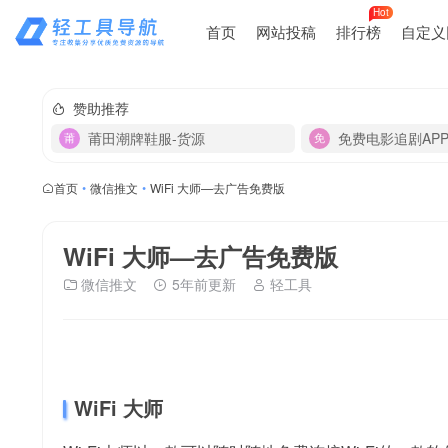
Hot
首页
网站投稿
排行榜
自定义
赞助推荐
莆田潮牌鞋服-货源
免费电影追剧AP
首页
•
微信推文
•
WiFi 大师—去广告免费版
WiFi 大师—去广告免费版
微信推文
5年前更新
轻工具
WiFi 大师