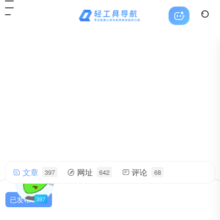
文章
网址
评论
397
642
68
轻工具
帅气的我简直无法用语言描述！
已发布
397