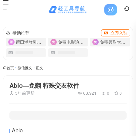
赞助推荐
立即入驻
莆田潮牌鞋服-货源
免费电影追剧APP
免费领取大流量卡【500G】
首页
•
微信推文
•
正文
Ablo—免翻 特殊交友软件
5年前更新
63,921
0
0
Ablo