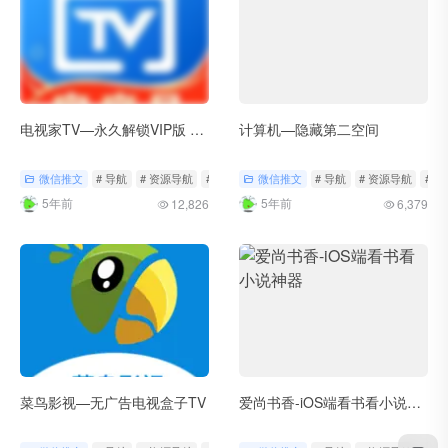
电视家TV—永久解锁VIP版 去除无广告！
计算机—隐藏第二空间
微信推文
# 导航
# 资源导航
# 轻工具
微信推文
# 导航
# 资源导航
# 
5年前
5年前
12,826
6,379
菜鸟影视—无广告电视盒子TV
爱尚书香-iOS端看书看小说神器