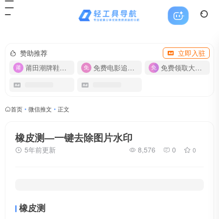
赞助推荐
立即入驻
莆田潮牌鞋服-货源
免费电影追剧APP
免费领取大流量卡【500G】
首页
•
微信推文
•
正文
橡皮测—一键去除图片水印
5年前更新
8,576
0
0
橡皮测