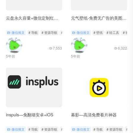
云盘永久容量+微信定制红包封面
元气壁纸-免费无广告的美图应用
微信推文
# 导航
# 资源导航
# 轻工具
微信推文
# 壁纸
# 轻工具
# 轻
7,553
6,322
5年前
5年前
inspuls—免翻墙安卓+iOS
幕影—高清免费看片神器
微信推文
# 导航
# 资源导航
# 轻工具
微信推文
# 导航
# 资源导航
# 