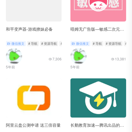
和平变声器-游戏撩妹必备
唔姆无广告版—敏感二次元图片
微信推文
# 导航
# 资源导航
# 轻工具
微信推文
# 导航
# 资源导航
# 
7,306
13,381
5年前
5年前
阿里云盘公测申请 送三倍容量
长鹅教育加速—腾讯出品的免费VPN