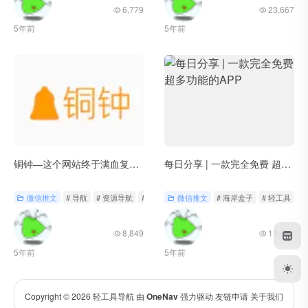
6,779
23,667
5年前
5年前
铜钟—这个网站终于满血复活了！
每日分享 | 一款完全免费 超多功能的APP
微信推文
# 导航
# 资源导航
# 轻工具
微信推文
# 海岸盒子
# 轻工具
8,849
11,821
5年前
5年前
Copyright © 2026
轻工具导航
由
OneNav
强力驱动
友链申请
关于我们