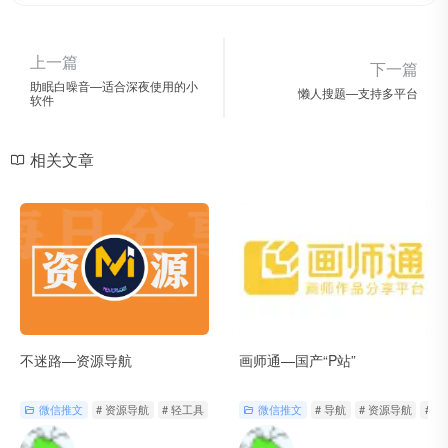
上一篇
下一篇
助眠白噪音—适合深夜使用的小
懒人搜题—支持多平台
软件
相关文章
不迷路—资源导航
画师通—国产“P站”
微信推文
# 资源导航
# 轻工具
# 轻工具官网
微信推文
# 导航
# 资源导航
# 