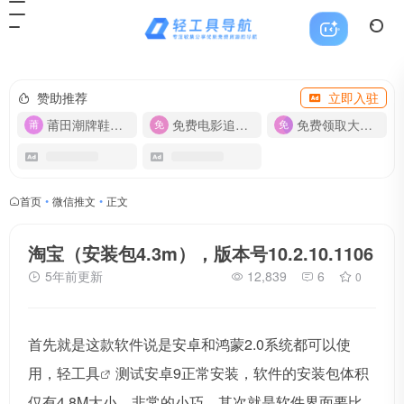
赞助推荐
立即入驻
莆田潮牌鞋服-货源
免费电影追剧APP
免费领取大流量卡【500G】
首页
•
微信推文
•
正文
淘宝（安装包4.3m），版本号10.2.10.1106
5年前更新
12,839
6
0
首先就是这款软件说是安卓和鸿蒙2.0系统都可以使
用，
轻工具
测试安卓9正常安装，软件的安装包体积
仅有4.8M大小，非常的小巧，其次就是软件界面要比