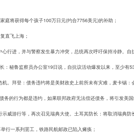
庭将获得每个孩子100万日元(约合7756美元)的补助；
恢复直飞上海；
中心行进，并与警察发生暴力冲突，总统再次呼吁保持冷静。自抗
：秘鲁监察员办公室19日说，自抗议活动爆发以来，至少有53
危机。拜登：债务违约将是美财政史上前所未有灾难，麦卡锡：会
偿还债务的行为都是违约，如果联邦政府无法偿还债务，将引发美
行示威游行等，再次召见瑞典大使。土耳其防长：将取消瑞典防
再举行一系列罢工，铁路民航邮政已陷入瘫痪；