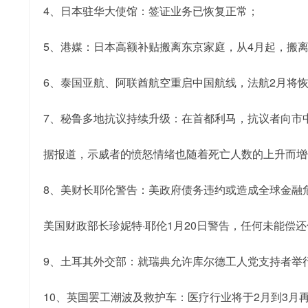
4、日本驻华大使馆：签证业务已恢复正常；
5、港媒：日本高额补贴搬离东京家庭，从4月起，搬离家
6、泰国亚航、阿联酋航空重启中国航线，法航2月将
7、秘鲁多地抗议持续升级：在首都利马，抗议者向市
据报道，示威者的愤怒情绪也随着死亡人数的上升而增长
8、美财长耶伦警告：美政府债务违约或造成全球金融
美国财政部长珍妮特·耶伦1月20日警告，任何未能
9、土耳其外交部：就瑞典允许库尔德工人党支持者举
10、英国罢工潮波及救护车：医疗行业将于2月到3月