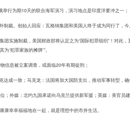
俄举行为期10天的联合海军演习，演习地点是印度洋要冲之一；
额外制裁。创始人回应：瓦格纳集团和美国人终于成为同行了，今
集团实施制裁，美国财政部将认定之为“国际犯罪组织”！对此，
为‘犯罪家族的摊牌’”。
物信息被立案调查，或面临20年有期徒刑；
坦克达成一致；马克龙：法国将加大国防支出，推动军事转型，确
就位；外媒：北约九国承诺向乌克兰提供新军援；英媒：美官员
康康幸幸福福地在一起，就是理想中的市井生活。