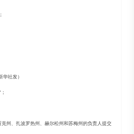
；
；
新华社发）
"；
夫斯克州、扎波罗热州、赫尔松州和苏梅州的负责人提交