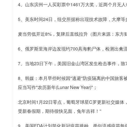
4、山东滨州一人买彩票中1461万大奖，近两个月无人
5、美东时间24日，纽交所据称出现技术故障，大摩
麦当劳低开近8%，复牌后直线拉升（图片来源：东方
6、俄罗斯里海岸边发现约700具海豹尸体，检测出禽
7、当地23日下午，美国旧金山湾区发生枪击事件，
8、韩媒：本月早些时候因"逃避"防疫隔离的中国旅客被驱
应当写作"农历新年(Lunar New Year)"；
北京时间1月22日零点，葡萄牙球星C罗更新社交媒
受新春假期，期待很快见面，兔年吉祥！”
9、美国FDA计划简化新冠疫苗接种，类似流感疫苗