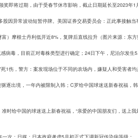
领奖即将过期，由于受春节休市影响，截止日期延长至2023年1
等多股因异常波动短暂停牌。美国证券交易委员会：正此事接触当
财富）摩根士丹利低开近8%，复牌后直线拉升（图片来源：东方
流感病毒，目前正对毒株类型进行确定；24日下午，尼泊尔发生5
致7死1伤，警方：案发现场位于不同的农场内，嫌疑人和受害者
逐出境，一年内被限制入韩；C罗给中国球迷送新春祝福，韩媒怒了："中
体，准时给中国的球迷送上新春祝福，“亲爱的中国朋友们，送上
每年一次；日媒：日本政府考虑5月初正式下调新冠传染病等级；