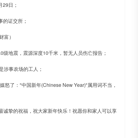
月29日；
事的证交所；
财富）
.0级地震，震源深度10千米，暂无人员伤亡报告；
均是涉事农场的工人；
国新年(Chinese New Year)"属用词不当，
我最诚挚的祝福，祝大家新年快乐！祝愿你和家人可以享