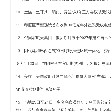
10、土媒：土耳其、瑞典、芬兰“入约”三方会议被无
11、印度巨型望远镜首次收到90亿光年外星系无线
12、俄国家航天集团：俄罗斯计划于2027年建立自
13、阿根廷和巴西总统23日呼吁推进区域一体化，委
图为1月23日，在阿根廷布宜诺斯艾利斯，阿根廷总
14、美媒：美国政府计划向乌克兰提供大量M1主战坦
M1艾布拉姆斯坦克资料图
15、当地23日至24日，多名乌官员辞职：乌国防
辞职，或与贪腐案有关。泽连斯基：禁止官员以非公务