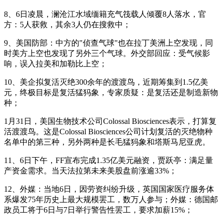
8、6日凌晨，澜沧江水域缅籍充气筏载人倾覆8人落水，官
方：5人获救，其余3人仍在搜救中；
9、美国防部：中方的"侦查气球"也在拉丁美洲上空发现，同
时美方上空也发现了另外三个气球。外交部回应：受气候影
响，误入拉美和加勒比上空；
10、美企拟复活灭绝300余年的渡渡鸟，近期筹集到1.5亿美
元，终极目标是复活猛犸象，专家质疑：是复活还是制造新物
种；
1月31日，美国生物技术公司Colossal Biosciences表示，打算复
活渡渡鸟。这是Colossal Biosciences公司计划复活的灭绝物种
名单中的第三种，另外两种是长毛猛犸象和塔斯马尼亚虎。
11、6日下午，FF宣布完成1.35亿美元融资，贾跃亭：满足量
产资金需求。当天法拉第未来美股盘前涨逾33%；
12、外媒：当地6日，因劳资纠纷升级，英国国家医疗服务体
系爆发75年历史上最大规模罢工，数万人参与；外媒：德国邮
政员工将于6日与7日举行警告性罢工，要求加薪15%；