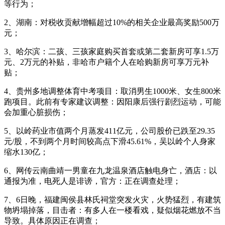
等行为；
2、湖南：对税收贡献增幅超过10%的相关企业最高奖励500万
元；
3、哈尔滨：二孩、三孩家庭购买首套或第二套新房可享1.5万
元、2万元的补贴，非哈市户籍个人在哈购新房可享万元补
贴；
4、贵州多地调整体育中考项目：取消男生1000米、女生800米
跑项目。此前有专家建议调整：因阳康后强行剧烈运动，可能
会加重心脏损伤；
5、以岭药业市值两个月蒸发411亿元，公司股价已跌至29.35
元/股，不到两个月时间较高点下滑45.61%，吴以岭个人身家
缩水130亿；
6、网传云南曲靖一男童在九龙温泉酒店触电身亡，酒店：以
通报为准，电死人是诽谤，官方：正在调查处理；
7、6日晚，福建闽侯县林氏祠堂突发火灾，火势猛烈，有建筑
物坍塌掉落，目击者：有多人在一楼看戏，疑似烟花燃放不当
导致。具体原因正在调查；