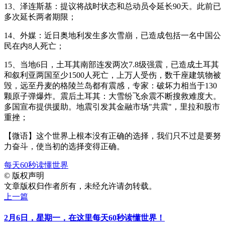
13、泽连斯基：提议将战时状态和总动员令延长90天。此前已
多次延长两者期限；
14、外媒：近日奥地利发生多次雪崩，已造成包括一名中国公
民在内8人死亡；
15、当地6日，土耳其南部连发两次7.8级强震，已造成土耳其
和叙利亚两国至少1500人死亡，上万人受伤，数千座建筑物被
毁，远至丹麦的格陵兰岛都有震感，专家：破坏力相当于130
颗原子弹爆炸。震后土耳其：大雪纷飞余震不断搜救难度大。
多国宣布提供援助。地震引发其金融市场"共震"，里拉和股市
重挫；
【微语】这个世界上根本没有正确的选择，我们只不过是要努
力奋斗，使当初的选择变得正确。
每天60秒读懂世界
©
版权声明
文章版权归作者所有，未经允许请勿转载。
上一篇
2月6日，星期一，在这里每天60秒读懂世界！