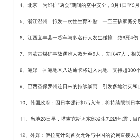
4、北京：为维护"两会"期间的空中安全，3月1日至3月
5、浙江温州：拟发一次性生育补贴，一至三孩家庭分
6、江西宜丰县一货车与多名行人发生碰撞，致6死4
7、内蒙古煤矿事故遇难人数升至6人，失联47人，
8、港媒：香港地区八达通卡将进入内地，支持超300
9、巴西圣保罗州连日来的持续暴雨，引发多地洪灾和
10、韩国政府：因日本强行排污入海，将持续限制日
11、当地23日早，塔吉克斯坦东部发生7.2级地震，
12、外媒：伊拉克计划首次允许与中国的贸易直接以