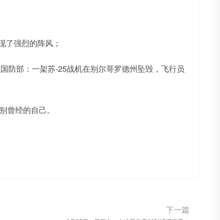
出现了强烈的阵风；
国防部：一架苏-25战机在别尔哥罗德州坠毁，飞行员
别曾经的自己。
下一篇