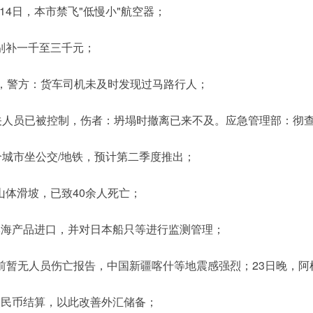
14日，本市禁飞"低慢小"航空器；
别补一千至三千元；
伤，警方：货车司机未及时发现过马路行人；
相关人员已被控制，伤者：坍塌时撤离已来不及。应急管理部：彻
个城市坐公交/地铁，预计第二季度推出；
山体滑坡，已致40余人死亡；
本海产品进口，并对日本船只等进行监测管理；
目前暂无人员伤亡报告，中国新疆喀什等地震感强烈；23日晚，阿根
人民币结算，以此改善外汇储备；