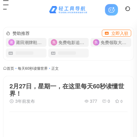
赞助推荐
立即入驻
莆田潮牌鞋服-货源
免费电影追剧APP
免费领取大流量卡【500G】
首页
•
每天60秒读懂世界
•
正文
2月27日，星期一，在这里每天60秒读懂世
界！
3年前发布
377
0
0