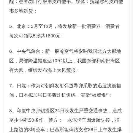
醒：患者勿自行服用奥司他韦。媒体：抗流感药奥司他
韦多地断货；
5、北京：3月至12月，将发放新一批消费券，消费者
每次可领取5张共1600元；
6、中央气象台：新一股冷空气将影响我国北方大部地
区，局部降温幅度达10℃以上，我国东部和南部海区
有大风，继续发布海上大风预报；
7、日媒：作为对朝鲜发射弹道导弹采取的迅速抗衡措
施，日本拟加强日美轰炸机训练，渲染"核威慑"；
8、印度中央邦锡提区24日晚发生严重交通事故，造成
至少14死50多伤，警方：一水泥卡车因爆胎失控，撞
上路边的3辆公车；巴基斯坦俾路支省26日上午发生爆