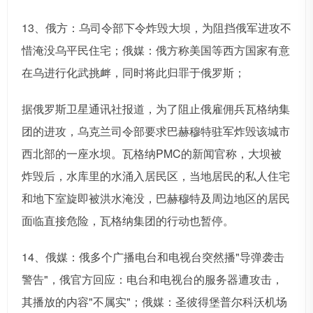
13、俄方：乌司令部下令炸毁大坝，为阻挡俄军进攻不
惜淹没乌平民住宅；俄媒：俄方称美国等西方国家有意
在乌进行化武挑衅，同时将此归罪于俄罗斯；
据俄罗斯卫星通讯社报道，为了阻止俄雇佣兵瓦格纳集
团的进攻，乌克兰司令部要求巴赫穆特驻军炸毁该城市
西北部的一座水坝。瓦格纳PMC的新闻官称，大坝被
炸毁后，水库里的水涌入居民区，当地居民的私人住宅
和地下室旋即被洪水淹没，巴赫穆特及周边地区的居民
面临直接危险，瓦格纳集团的行动也暂停。
14、俄媒：俄多个广播电台和电视台突然播"导弹袭击
警告"，俄官方回应：电台和电视台的服务器遭攻击，
其播放的内容"不属实"；俄媒：圣彼得堡普尔科沃机场