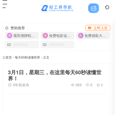
赞助推荐
立即入驻
莆田潮牌鞋服-货源
免费电影追剧APP
免费领取大流量卡【500G】
首页
•
每天60秒读懂世界
•
正文
3月1日，星期三，在这里每天60秒读懂世
界！
3年前发布
369
0
0