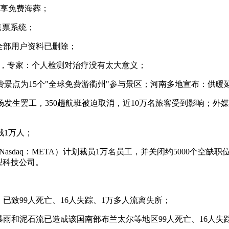
可享免费海葬；
售票系统；
，全部用户资料已删除；
搜，专家：个人检测对治疗没有太大意义；
费景点为15个"全球免费游衢州"参与景区；河南多地宣布：供暖
场发生罢工，350趟航班被迫取消，近10万名旅客受到影响；外
裁1万人；
a（Nasdaq：META）计划裁员1万名员工，并关闭约5000个
型科技公司。
已致99人死亡、16人失踪、1万多人流离失所；
暴雨和泥石流已造成该国南部布兰太尔等地区99人死亡、16人失