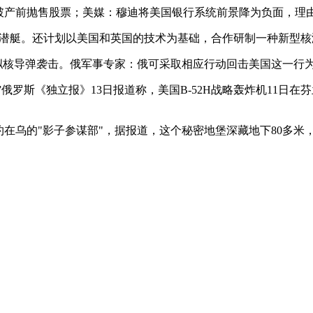
行破产前抛售股票；美媒：穆迪将美国银行系统前景降为负面，理由
级核潜艇。还计划以美国和英国的技术为基础，合作研制一种新型
模拟核导弹袭击。俄军事专家：俄可采取相应行动回击美国这一行
”俄罗斯《独立报》13日报道称，美国B-52H战略轰炸机11
在乌的"影子参谋部"，据报道，这个秘密地堡深藏地下80多米，