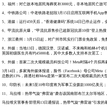
3、福州：对亡故本地居民海葬奖补3000元，非本地居民亡故
4、中铁路公司：中老铁路老挝段3月15日启用互联网手机App
5、港媒：运行459天后，"香港健康码"系统14日已停止运作
6、甲流抗原火爆，"甲流抗原售价已超新冠抗原10倍"登上热
7、浙江衢州：3月15日起，对广州市民实行门票全免政策，免
8、外媒：当地13日，德国汉堡、汉诺威、不来梅和柏林4个机
英国初级医生共有约45000名，其中大多数人支持本次罢工；
9、外媒：首家二次大规模裁员科技公司！Meta时隔4个月拟再
3月14日，多家海外媒体报道，脸书（Facebook）母公司Met
总数的13%，路透社称Meta是第一家宣布二次大规模裁员的大
10、印防长：未来5至10年印度将为军事工业拨款1000亿美元；
11、马拉维：热带气旋"弗雷迪"袭击该国南部布兰太尔等地区，
马拉维灾害事务管理局13日通报说，热带气旋“弗雷迪”引发的