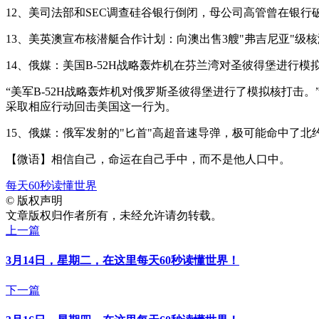
12、美司法部和SEC调查硅谷银行倒闭，母公司高管曾在银
13、美英澳宣布核潜艇合作计划：向澳出售3艘"弗吉尼亚"
14、俄媒：美国B-52H战略轰炸机在芬兰湾对圣彼得堡进行
“美军B-52H战略轰炸机对俄罗斯圣彼得堡进行了模拟核打击。
采取相应行动回击美国这一行为。
15、俄媒：俄军发射的"匕首"高超音速导弹，极可能命中了北约
【微语】相信自己，命运在自己手中，而不是他人口中。
每天60秒读懂世界
©
版权声明
文章版权归作者所有，未经允许请勿转载。
上一篇
3月14日，星期二，在这里每天60秒读懂世界！
下一篇