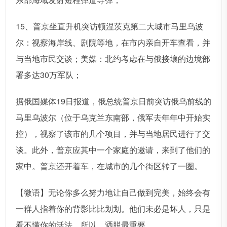
15、普京坐直升机突访顿涅茨克第二大城市马里乌波
尔：视察海岸线、剧院等地，在市内亲自开车查看，并
与当地市民交谈；美媒：北约考虑在与俄接壤的边境部
署多达30万军队；
据俄国媒体19日报道，俄总统普京日前突访俄乌前线的
马里乌波尔（位于乌克兰东南部，俄军去年年中开始实
控），视察了该市的几个项目，并与当地居民进行了交
谈。此外，普京应其中一个家庭的邀请，来到了他们的
家中。普京还开着车，在城市的几个街区转了一圈。
【微语】无论你多么努力地让自己做到完美，始终会有
一群人指着你的背影比比划划。他们未必是坏人，只是
看不懂你的活法。所以，洒脱最重要。