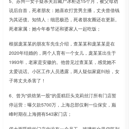
5、苏州一女子疑杀夫后藏尸冰柜达15个月，被父母劝
说后自首，死者朋友：她喜欢打赏男主播，丈夫曾借钱
为其还债。知情人：细思极恐，死者朋友圈还在更新。
死者家属：她今年春节还和婆家人一起吃饭；
根据庞某某的朋友车先生介绍，查某某和庞某某是在
2020年结婚的，两个人育有一个女儿，庞某某出生于
1993年，老家是安徽的。他曾见过查某某，感觉她不
太爱说话。小区工作人员透露，两人疑似家庭纠纷，女
子将丈夫杀害了！
6、曾为"烘焙第一股"的蛋糕巨头克莉丝汀所有门店暂
停运营：曝欠款5700万，上海总部仅剩一位保安，巅
峰时期在上海拥有543家门店；
偌大而昏暗的门店内没有一个员工，玻璃柜台里仍陈列