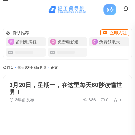
赞助推荐
立即入驻
莆田潮牌鞋服-货源
免费电影追剧APP
免费领取大流量卡【500G】
首页
•
每天60秒读懂世界
•
正文
3月20日，星期一，在这里每天60秒读懂世
界！
3年前发布
386
0
0