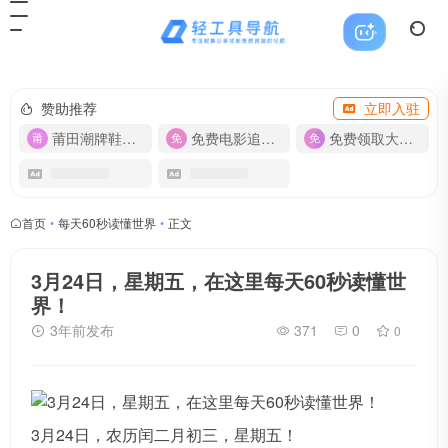
赞助推荐
立即入驻
莆田潮牌鞋服-货源
免费电影追剧APP
免费领取大流量卡【500G】
首页
•
每天60秒读懂世界
•
正文
3月24日，星期五，在这里每天60秒读懂世
界！
3年前发布
371
0
0
3月24日，农历闰二月初三，星期五！