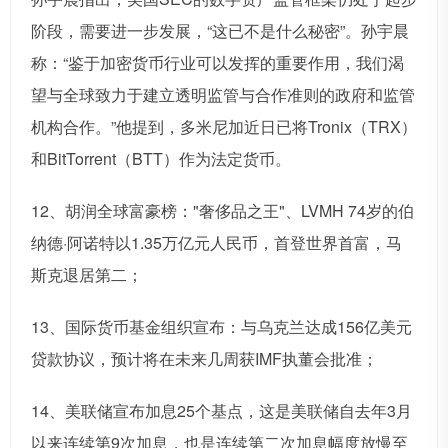
阶段，需要进一步发展，“这已不是什么秘密”。孙宇晨
称：“鉴于加密货币行业可以发挥的重要作用，我们渴
望与全球致力于建立透明监管与合作准则的政府和监管
机构合作。”他提到，多米尼加近日已将Tronix（TRX）
和BitTorrent（BTT）作为法定货币。
12、胡润全球富豪榜："奢侈品之王"、LVMH 74岁的伯
纳德·阿诺特以1.35万亿元人民币，首登世界首富，马
斯克退居第二；
13、国际货币基金组织宣布：与乌克兰达成156亿美元
贷款协议，预计将在未来几周获IMF执董会批准；
14、美联储宣布加息25个基点，这是美联储自去年3月
以来连续第9次加息，也是连续第二次加息幅度放慢至