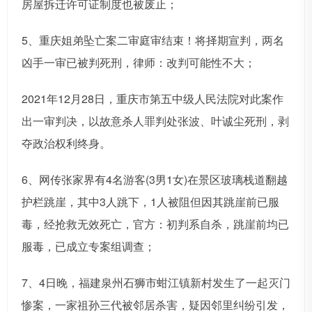
房屋拆迁许可证制度也被废止；
5、重庆姐弟坠亡案二审庭审结束！将择期宣判，两名
凶手一审已被判死刑，律师：改判可能性不大；
2021年12月28日，重庆市第五中级人民法院对此案作
出一审判决，以故意杀人罪判处张波、叶诚尘死刑，剥
夺政治权利终身。
6、网传张家界有4名游客(3男1女)在景区玻璃栈道翻越
护栏跳崖，其中3人跳下，1人被阻但因其跳崖前已服
毒，经抢救无效死亡，官方：初判系自杀，跳崖前均已
服毒，已成立专案组调查；
7、4日晚，福建泉州石狮市蚶江镇新村发生了一起灭门
惨案，一家祖孙三代被邻居杀害，疑因邻里纠纷引发，