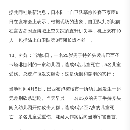
据共同社最新消息，日本陆上自卫队幕僚长森下泰臣6
日在发布会上表示，根据现场的迹象，自卫队判断此前
在宫古岛附近海域上空失踪的直升机失事，机上乘有10
人，包括陆上自卫队第8师团长坂本雄一。
13、外媒：当地5日，一名25岁男子持斧头袭击巴西圣
卡塔琳娜州的一家幼儿园，造成4名儿童死亡，5名儿童
受伤。总统卢拉发文谴责：这是仇恨和懦弱的恶行；
当地时间4月5日，巴西布卢梅瑙市一所幼儿园发生一起
无差别砍杀悲剧。当天早晨，一名25岁的男子手持斧头
闯入幼儿园开始攻击人群，造成4名4至7岁的儿童死
亡，多名儿童受重伤。嫌疑人作案后向当地军警自首。