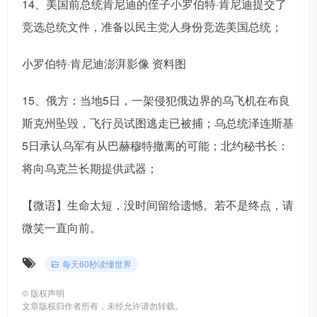
14、美国前总统肯尼迪的侄子小罗伯特·肯尼迪提交了
竞选总统文件，准备以民主党人身份竞选美国总统；
小罗伯特·肯尼迪澎湃影像 资料图
15、俄方：当地5日，一架侵犯俄边界的乌飞机在布良
斯克州坠毁，飞行员试图逃走已被捕；乌总统泽连斯基
5日承认乌军有从巴赫穆特撤离的可能；北约秘书长：
将向乌克兰长期提供武器；
【微语】生命太短，没时间留给遗憾。若不是终点，请
微笑一直向前。
每天60秒读懂世界
©
版权声明
文章版权归作者所有，未经允许请勿转载。