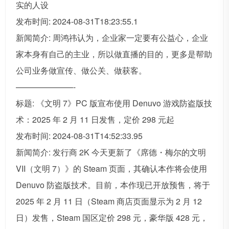
实的人设
发布时间: 2024-08-31T18:23:55.1
新闻简介: 周鸿祎认为，企业家一定要有公益心，企业
家本身有自己的主业，所以做直播的目的，更多是帮助
公司业务做宣传、做公关、做获客。
———————-
标题: 《文明 7》PC 版宣布使用 Denuvo 游戏防盗版技
术：2025 年 2 月 11 日发售，定价 298 元起
发布时间: 2024-08-31T14:52:33.95
新闻简介: 发行商 2K 今天更新了《席德・梅尔的文明
VII（文明 7）》的 Steam 页面，其确认本作将会使用
Denuvo 防盗版技术。目前，本作现已开放预售，将于
2025 年 2 月 11 日（Steam 商店页面显示为 2 月 12
日）发售，Steam 国区定价 298 元，豪华版 428 元，