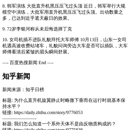
8. 韩军演练 大批直升机黑压压飞过头顶 近日，韩军举行大规
模空中演练，大批军用直升机黑压压飞过头顶。出动数量之
多，已达到近乎遮天蔽日的效果。
9. 72岁李银河称从未后悔选择丁克
10. 女司机插不进队礼貌拜托大车师傅 10月13日，山东一女司
机遇高速收费站堵车，礼貌问询旁边大车是否可以插队，大车
师傅看清后紧皱的眉头瞬间舒展。
—- 百度热搜新闻 End —-
知乎新闻
新闻来源：知乎日榜
标题: 为什么直升机旋翼静止时略微下垂而在运行时就基本保
持水平？
链接: https://daily.zhihu.com/story/9776053
———————-
标题: 我们怎么知道一个系外天体不是由反物质构成的？
链接: https://daily.zhihu.com/story/9775838