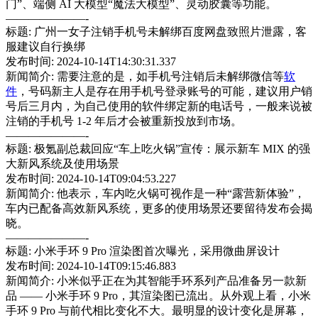
门”、端侧 AI 大模型“魔法大模型”、灵动胶囊等功能。
———————-
标题: 广州一女子注销手机号未解绑百度网盘致照片泄露，客
服建议自行换绑
发布时间: 2024-10-14T14:30:31.337
新闻简介: 需要注意的是，如手机号注销后未解绑微信等
软
件
，号码新主人是存在用手机号登录账号的可能，建议用户销
号后三月内，为自己使用的软件绑定新的电话号，一般来说被
注销的手机号 1-2 年后才会被重新投放到市场。
———————-
标题: 极氪副总裁回应“车上吃火锅”宣传：展示新车 MIX 的强
大新风系统及使用场景
发布时间: 2024-10-14T09:04:53.227
新闻简介: 他表示，车内吃火锅可视作是一种“露营新体验”，
车内已配备高效新风系统，更多的使用场景还要留待发布会揭
晓。
———————-
标题: 小米手环 9 Pro 渲染图首次曝光，采用微曲屏设计
发布时间: 2024-10-14T09:15:46.883
新闻简介: 小米似乎正在为其智能手环系列产品准备另一款新
品 —— 小米手环 9 Pro，其渲染图已流出。从外观上看，小米
手环 9 Pro 与前代相比变化不大。最明显的设计变化是屏幕，