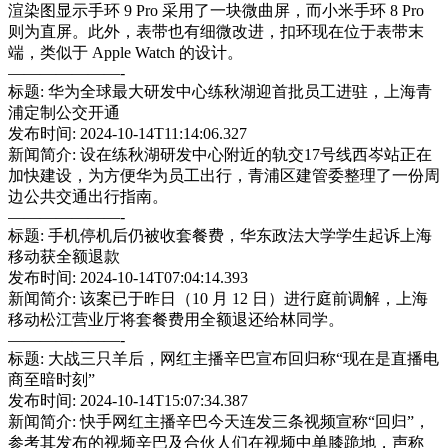
渲染图显示手环 9 Pro 采用了一块微曲屏，而小米手环 8 Pro
则为直屏。此外，表带也有细微改进，扣环现在位于表带末
端，类似于 Apple Watch 的设计。
———————-
标题: 华为全球最大研发中心练秋湖迎首批员工进驻，上海青
浦定制公交开通
发布时间: 2024-10-14T11:14:06.327
新闻简介: 设在练秋湖研发中心附近的轨交17号线西岑站正在
加快建设，为方便华为员工出行，青浦区建管委整理了一份周
边公共交通出行指南。
———————-
标题: 手机停机后仍被收套餐费，华东政法大学学生起诉上海
移动获全额退款
发布时间: 2024-10-14T07:04:14.393
新闻简介: 该案已于昨日（10 月 12 日）进行庭前调解，上海
移动松江营业厅将套餐费用全额退还给林同学。
———————-
标题: 大战三只羊后，网红主播辛巴宣布回归称“现在是直播电
商至暗时刻”
发布时间: 2024-10-14T15:07:34.387
新闻简介: 快手网红主播辛巴今天连发三条视频宣称“回归”，
参考其发布的视频辛巴及合伙人们在视频中单膝跪地，声称