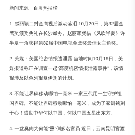
新闻来源：百度热搜榜
1. 赵丽颖二封金鹰视后激动落泪 10月20日，第32届金
鹰奖颁奖典礼在长沙举办。赵丽颖凭借《风吹半夏》许
半夏一角获得第32届中国电视金鹰奖最佳女主角奖。
2. 美媒：美国绝密情报遭泄露 当地时间10月19日，美
媒报道称正在调查一起“高度机密情报泄露事件”，该情
报涉及以色列报复伊朗的计划。
3. 不能让界碑移动哪怕一毫米 一家三代用一生守护祖
国界碑。不能让界碑移动哪怕一毫米，成为了家训铭刻
于心！盛世中华何以中国，何以中国五星出东方。
4. 一盆臭肉为何能“熏”倒多名官员 近日，云南昆明官渡