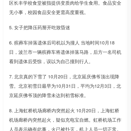
区长丰学校食堂被指提供变质肉给学生食用。食品安全
无小事，校园食品安全更需高度重视。
5. 女子把降压药掰开吃致昏迷
6. 殡葬车掉落遗体后司机以为撞人 当地时间10月18
日，波兰市一辆殡葬车将遗体掉落马路，后方一名司机
看到遗体后受惊，误以为自己撞到行人。
7. 北京真的下雪了 10月20日，北京延庆佛爷顶出现降
雪。北京初雪日最早为10月31日，平均为12月3日，北
京延庆佛爷顶的降雪未达到初雪标准。
8. 上海虹桥机场廊桥内突然起火 10月20日，上海虹桥
机场廊桥内突然起火，疑似充电宝自燃。虹桥机场工作
人员表示确有此事，火已被扑灭，机上人员一切正常。