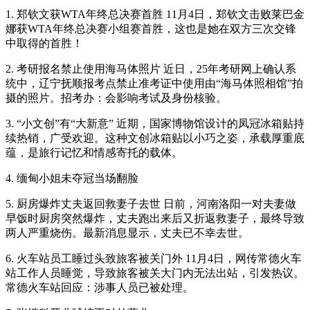
1. 郑钦文获WTA年终总决赛首胜 11月4日，郑钦文击败莱巴金
娜获WTA年终总决赛小组赛首胜，这也是她在双方三次交锋
中取得的首胜！
2. 考研报名禁止使用海马体照片 近日，25年考研网上确认系
统中，辽宁抚顺报考点禁止准考证中使用由“海马体照相馆”拍
摄的照片。招考办：会影响考试及身份核验。
3. “小文创”有“大新意” 近期，国家博物馆设计的凤冠冰箱贴持
续热销，广受欢迎。这种文创冰箱贴以小巧之姿，承载厚重底
蕴，是旅行记忆和情感寄托的载体。
4. 缅甸小姐未夺冠当场翻脸
5. 厨房爆炸丈夫返回救妻子去世 日前，河南洛阳一对夫妻做
早饭时厨房突然爆炸，丈夫跑出来后又折返救妻子，最终导致
两人严重烧伤。最新消息显示，丈夫已不幸去世。
6. 火车站员工睡过头致旅客被关门外 11月4日，网传常德火车
站工作人员睡觉，导致旅客被关大门内无法出站，引发热议。
常德火车站回应：涉事人员已被处理。