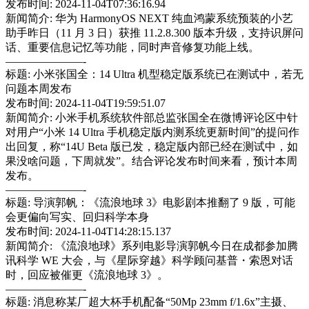
发布时间: 2024-11-04T07:36:16.94
新闻简介: 华为 HarmonyOS NEXT 纯血鸿蒙系统预装的小艺
助手昨日（11 月 3 日）获推 11.2.8.300 版本升级，支持识屏问
话、重要信息记忆等功能，同时声音修复功能上线。
———————-
标题: 小米张国全：14 Ultra 机型稳定版系统已在测试中，若无
问题本周发布
发布时间: 2024-11-04T19:59:51.07
新闻简介: 小米手机系统软件部总监张国全在微博评论区中针
对用户“小米 14 Ultra 手机稳定版内测系统更新时间”的提问作
出回复，称“14U Beta 版已发，稳定版内部已经在测试中，如
果没啥问题，下周就发”。结合评论发布时间来看，预计本周
发布。
———————-
标题: 导演郭帆：《流浪地球 3》电影剧本推翻了 9 版，可能
会更偏向写实、回归科学本身
发布时间: 2024-11-04T14:28:15.137
新闻简介: 《流浪地球》系列电影导演郭帆今日在成都参加腾
讯科学 WE 大会，与《星际穿越》科学顾问基普・索恩对话
时，回应被催更《流浪地球 3》。
———————-
标题: 消息称某厂超大杯手机配备“50Mp 23mm f/1.6x”主摄、