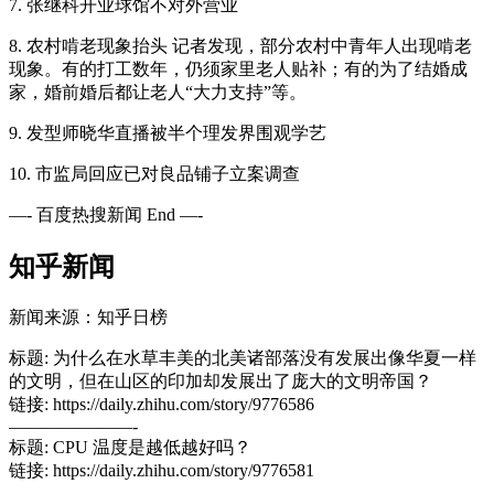
7. 张继科开业球馆不对外营业
8. 农村啃老现象抬头 记者发现，部分农村中青年人出现啃老
现象。有的打工数年，仍须家里老人贴补；有的为了结婚成
家，婚前婚后都让老人“大力支持”等。
9. 发型师晓华直播被半个理发界围观学艺
10. 市监局回应已对良品铺子立案调查
—- 百度热搜新闻 End —-
知乎新闻
新闻来源：知乎日榜
标题: 为什么在水草丰美的北美诸部落没有发展出像华夏一样
的文明，但在山区的印加却发展出了庞大的文明帝国？
链接: https://daily.zhihu.com/story/9776586
———————-
标题: CPU 温度是越低越好吗？
链接: https://daily.zhihu.com/story/9776581
———————-