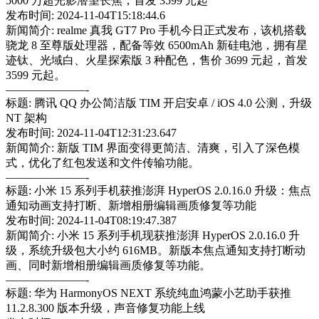
5000 万超光影潜望长焦，首发 3599 元起
发布时间: 2024-11-04T15:18:44.6
新闻简介: realme 真我 GT7 Pro 手机今日正式发布，该机搭载
骁龙 8 至尊版处理器，配备等效 6500mAh 新硅电池，拥有星
迹钛、光域白、火星探索版 3 种配色，售价 3699 元起，首发
3599 元起。
———————-
标题: 腾讯 QQ 办公简洁版 TIM 开启安卓 / iOS 4.0 公测，升级
NT 架构
发布时间: 2024-11-04T12:31:23.647
新闻简介: 新版 TIM 界面变得更简洁、清爽，引入了深色模
式，优化了红包发送和文件传输功能。
———————-
标题: 小米 15 系列手机获推澎湃 HyperOS 2.0.16.0 升级：焦点
通知动画支持打断、新增相册编辑画质修复等功能
发布时间: 2024-11-04T08:19:47.387
新闻简介: 小米 15 系列手机现获推澎湃 HyperOS 2.0.16.0 升
级，系统升级包大小约 616MB。新版本焦点通知支持打断动
画、同时新增相册编辑画质修复等功能。
———————-
标题: 华为 HarmonyOS NEXT 系统纯血鸿蒙小艺助手获推
11.2.8.300 版本升级，声音修复功能上线