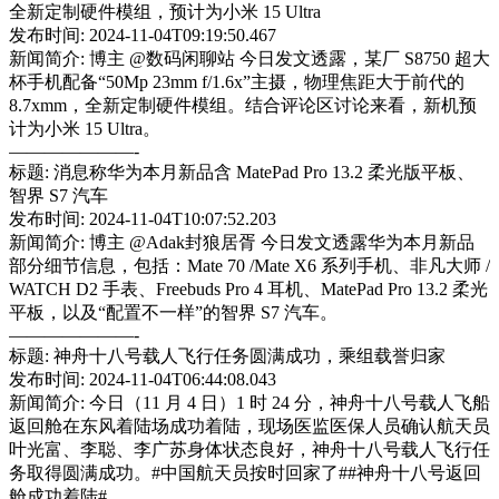
全新定制硬件模组，预计为小米 15 Ultra
发布时间: 2024-11-04T09:19:50.467
新闻简介: 博主 @数码闲聊站 今日发文透露，某厂 S8750 超大
杯手机配备“50Mp 23mm f/1.6x”主摄，物理焦距大于前代的
8.7xmm，全新定制硬件模组。结合评论区讨论来看，新机预
计为小米 15 Ultra。
———————-
标题: 消息称华为本月新品含 MatePad Pro 13.2 柔光版平板、
智界 S7 汽车
发布时间: 2024-11-04T10:07:52.203
新闻简介: 博主 @Adak封狼居胥 今日发文透露华为本月新品
部分细节信息，包括：Mate 70 /Mate X6 系列手机、非凡大师 /
WATCH D2 手表、Freebuds Pro 4 耳机、MatePad Pro 13.2 柔光
平板，以及“配置不一样”的智界 S7 汽车。
———————-
标题: 神舟十八号载人飞行任务圆满成功，乘组载誉归家
发布时间: 2024-11-04T06:44:08.043
新闻简介: 今日（11 月 4 日）1 时 24 分，神舟十八号载人飞船
返回舱在东风着陆场成功着陆，现场医监医保人员确认航天员
叶光富、李聪、李广苏身体状态良好，神舟十八号载人飞行任
务取得圆满成功。#中国航天员按时回家了##神舟十八号返回
舱成功着陆#