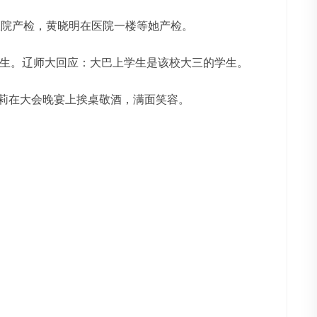
到医院产检，黄晓明在医院一楼等她产检。
名学生。辽师大回应：大巴上学生是该校大三的学生。
宗馥莉在大会晚宴上挨桌敬酒，满面笑容。