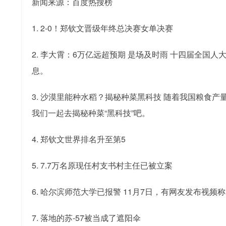
新闻来源：百度热搜榜
1. 2-0！郑钦文晋级年终总决赛女单决赛
2. 李大霄：6万亿远超预期 是场及时雨 十四届全
息。
3. 沙漠里能种水稻？揭秘种菜黑科技 随着我国粮
我们一起去揭秘种菜“黑科技”吧。
4. 郑钦文世界排名升至第5
5. 7.7万名原现任村支书村主任已被立案
6. 哈尔滨师范大学已报警 11月7日，有网友发布
7. 落地的苏-57被当成了遮阳伞