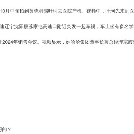
爆料称10月中旬拍到黄晓明陪叶珂去医院产检。视频中，叶珂先来
沈海高速辽宁沈阳段苏家屯高速口附近突发一起车祸，车上坐有多
团召开2024年销售会议。视频显示，娃哈哈集团董事长兼总经理
想的？