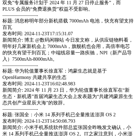
双免”专属服务计划于 2024 年 11 月 27 日停止服务”，而
PLUS 会员的“免费退换货”权益不受影响。
———————-
标题: 消息称明年部分新机搭载 7000mAh 电池，快充有望支持
百瓦
发布时间: 2024-11-23T17:15:31.07
新闻简介: 博主 @数码闲聊站 今日发文称，从供应链物料看，
明年好几家新机会上 7000mAh，旗舰机也会用，高倍率电芯
的快充有望干到百瓦；中端线容量一路疾驰，NPI（新产品导
入）7500mAh-8000mAh。
———————-
标题: 华为轮值董事长徐直军：鸿蒙生态就是基于
OpenHarmony 共建共享的生态
发布时间: 2024-11-23T16:02:48.983
新闻简介: 2024 年 11 月 23 日，华为轮值董事长徐直军在“新
生态・新机遇”首届鸿蒙生态大会上发表题为“共建鸿蒙原生生
态共创产业星辰大海”的致辞。
———————-
标题: 张国全：小米 14 系列手机已全量推送澎湃 OS 2
发布时间: 2024-11-23T14:50:08.793
新闻简介: 小米手机系统软件部总监张国全昨晚发文确认，小
米 14 系列手机已全量推送澎湃 OS 2。IT之家注意到，小米澎