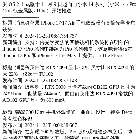
湃 OS 2 正式版于 11 月 9 日起面向小米 14 系列（小米 14 / Pro
/ Pro 钛金属版 / Ultra）开始推送。
———————-
标题: 消息称苹果 iPhone 17/17 Air 手机依然没有 5 倍光学变焦
镜头
发布时间: 2024-11-23T06:47:54.757
新闻简介: 支持 5 倍光学变焦的四棱镜相机系统将在明年的
iPhone 17 / Pro 系列中继续为 Pro 系列独享，这意味着将仅在
iPhone 17 Pro 和 iPhone 17 Pro Max 上提供。（The Elec）
———————-
标题: 消息称英伟达 RTX 5090 显卡 GPU 尺寸比 RTX 4090 的
大 22%，仅次于 TU102
发布时间: 2024-11-23T08:58:37.143
新闻简介: 爆料称，RTX 5090 显卡搭载的 GB202 GPU 尺寸为
24*31mm，也就是 744mm²。而目前英伟达 RTX 4090 搭载的
AD102 GPU 尺寸为 608 mm²。
———————-
标题: 荣耀 300 Ultra 手机外观曝光：曲面屏设计，镜头 Deco
印有红色标识
发布时间: 2024-11-23T10:04:38.607
新闻简介: 在荣耀 300 标准版、Pro 版外观相继公布之后，博
主 @数码闲聊站 还曝光了一款荣耀 300 Ultra 手机外观。