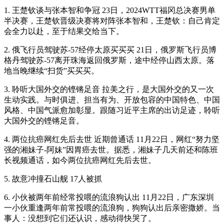
1. 王楚钦谈与张本智和争冠 23日，2024WTT福冈总决赛男单
半决赛，王楚钦晋级决赛将对阵张本智和，王楚钦：自己肯定
会全力以赴，至于结果交给当下。
2. 俄飞行员驾驶苏-57经停太原买买买 21日，俄罗斯飞行员博
格丹驾驶苏-57离开珠海返回俄罗斯，途中经停山西太原。落
地当晚继续“扫货”买买买。
3. 聆听大国外交的铿锵足音 拉美之行，是大国外交的又一次
生动实践。与时俱进、担当有为、开放包容的中国特色、中国
风格、中国气派愈加彰显。跟随习近平主席的出访足迹，聆听
大国外交的铿锵足音。
4. 两位抗癌网红先后去世 近期曾通话 11月22日，网红“努力坚
强的湘妹子-阿妹”因胃癌去世。据悉，湘妹子几天前还和陈班
长视频通话，如今两位抗癌网红先后去世。
5. 故意冲撞石山舰 17人被抓
6. 小伙被两年前经常投喂的流浪狗认出 11月22日，广东深圳
一小伙重逢两年前常投喂的流浪狗，狗狗认出后亲密撒娇。当
事人：没想到它们还认识，感动得快哭了。