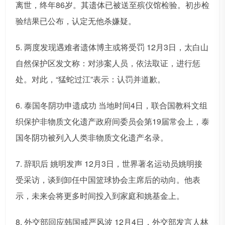
离世，终年86岁。其遗体已被送至殡仪馆检验。初步检
验结果已公布，认定无他杀嫌疑。
5. 两度发现遇难者遗体博主或将受罚 12月3日，太白山
自然保护区发文称：对涉案人员，依法取证，进行惩
处。对此，“猛蛇过江”表示：认罚并道歉。
6. 泰国冬阴功申遗成功 当地时间4日，联合国教科文组
织保护非物质文化遗产政府间委员会第19届常会上，泰
国冬阴功被列入人类非物质文化遗产名录。
7. 辞职后 姚明发声 12月3日，世界著名运动员姚明接
受采访，谈到卸任中国篮球协会主席后的动向。他表
示，未来会将更多时间投入到家庭和姚基金上。
8. 外交部回应韩国戒严风波 12月4日，外交部发言人林