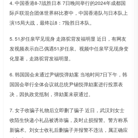
4. 中国香港8-7战胜日本 7日晚间举行的2024年成都国
际乒联混合团体世界杯比赛中，中国香港队与日本队上
演15局大战，最终以8：7险胜日本队。
5. 51岁任泉罕见现身 走路驼背发福明显 近日，有网友
发视频表示自己偶遇51岁任泉。视频中任泉罕见现身变
化显著，走路驼背发福明显。
6. 韩国国会未通过尹锡悦弹劾案 当地时间7日下午，韩
国国会举行全体会议就总统尹锡悦弹劾案进行投票表
决，因执政党抵制，弹劾案未获通过。
7. 女子收骗子礼物后立即删了骗子 近日，武汉刘女士
收陌生快递小礼品被诱诈骗，及时止损报警。警方称系
新骗术。刘女士收礼后删骗子并报警不违法，属正确应