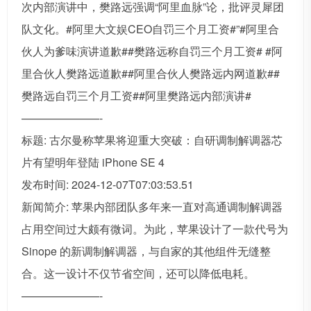
次内部演讲中，樊路远强调“阿里血脉”论，批评灵犀团
队文化。#阿里大文娱CEO自罚三个月工资#”#阿里合
伙人为爹味演讲道歉##樊路远称自罚三个月工资# #阿
里合伙人樊路远道歉##阿里合伙人樊路远内网道歉##
樊路远自罚三个月工资##阿里樊路远内部演讲#
———————-
标题: 古尔曼称苹果将迎重大突破：自研调制解调器芯
片有望明年登陆 iPhone SE 4
发布时间: 2024-12-07T07:03:53.51
新闻简介: 苹果内部团队多年来一直对高通调制解调器
占用空间过大颇有微词。为此，苹果设计了一款代号为
Sinope 的新调制解调器，与自家的其他组件无缝整
合。这一设计不仅节省空间，还可以降低电耗。
———————-