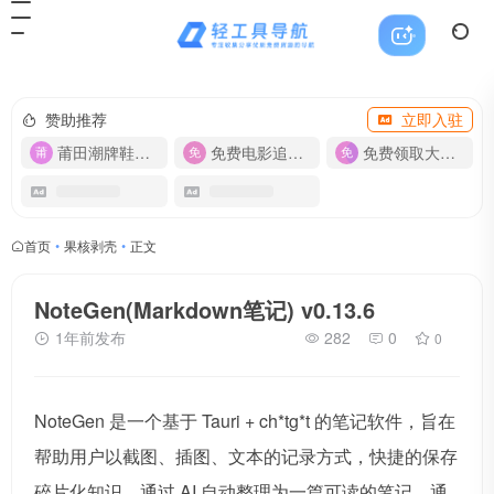
赞助推荐
立即入驻
莆田潮牌鞋服-货源
免费电影追剧APP
免费领取大流量卡【500G】
首页
•
果核剥壳
•
正文
NoteGen(Markdown笔记) v0.13.6
1年前发布
282
0
0
NoteGen 是一个基于 Tauri + ch*tg*t 的笔记软件，旨在
帮助用户以截图、插图、文本的记录方式，快捷的保存
碎片化知识，通过 AI 自动整理为一篇可读的笔记，通