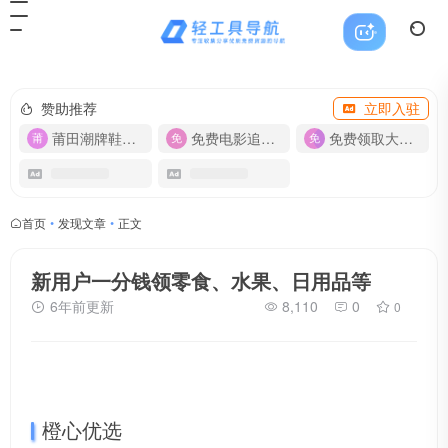
赞助推荐
立即入驻
莆田潮牌鞋服-货源
免费电影追剧APP
免费领取大流量卡【500G】
首页
•
发现文章
•
正文
新用户一分钱领零食、水果、日用品等
6年前更新
8,110
0
0
橙心优选