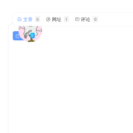
文章
网址
评论
0
1
0
jindaye
帅气的我简直无法用语言描述！
已发布
0