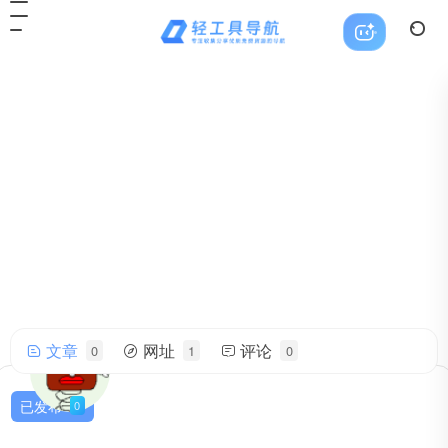
文章
网址
评论
0
1
0
terobox
帅气的我简直无法用语言描述！
已发布
0