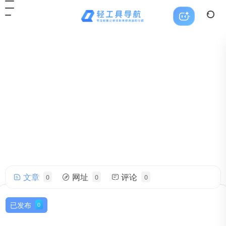
文章
网址
评论
0
0
0
hgxsfmp9f3@iwatermail.com
帅气的我简直无法用语言描述！
已发布
0